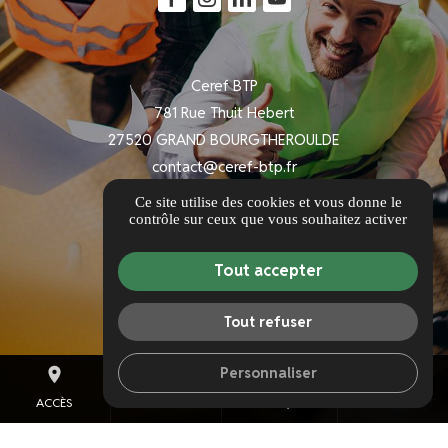
Ceref BTP
781 Rue Thuit Hebert
27520 GRAND BOURGTHEROULDE
contact@ceref-btp.fr
02 34 88 20 43
Ce site utilise des cookies et vous donne le
contrôle sur ceux que vous souhaitez activer
Itinéraire
Tout accepter
Informations complémentaires
Mentions légales
Tout refuser
Politique de confidentialité
Personnaliser
place
lock
mail
call
Gestion des cookies
ACCÈS
ESPACE CLIENT
CONTACT/DEVIS
TÉL.